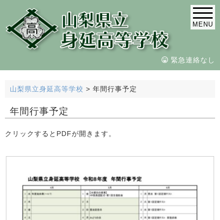
MENU
緊急連絡なし
山梨県立身延高等学校
>
年間行事予定
年間行事予定
クリックするとPDFが開きます。