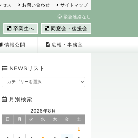
クセス
お問い合わせ
サイトマップ
緊急連絡なし
卒業生へ
同窓会・後援会
情報公開
広報・事務室
NEWSリスト
月別検索
2026年8月
日
月
火
水
木
金
土
1