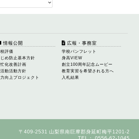
情報公開
広報・事務室
学校評価
学校パンフレット
いじめ防止基本方針
身高VIEW
多忙化改善計画
創立100周年記念ムービー
部活動活動方針
教育実習を希望される方へ
学力向上プロジェクト
入札結果
〒409-2531 山梨県南巨摩郡身延町梅平1201-2
TEL： 0556-62-1045