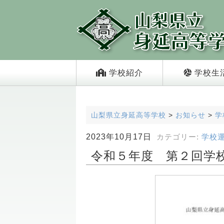
学校紹介
学校生
山梨県立身延高等学校
>
お知らせ
>
学
2023年10月17日
カテゴリー:
学校
令和５年度 第２回学