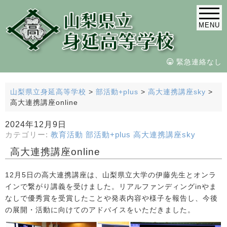
MENU
緊急連絡なし
山梨県立身延高等学校
>
部活動+plus
>
高大連携講座sky
>
高大連携講座online
2024年12月9日
カテゴリー:
教育活動
部活動+plus
高大連携講座sky
高大連携講座online
12月5日の高大連携講座は、山梨県立大学の伊藤先生とオンラ
インで繋がり講義を受けました。リアルファンディングinやま
なしで優秀賞を受賞したことや発表内容や様子を報告し、今後
の展開・活動に向けてのアドバイスをいただきました。