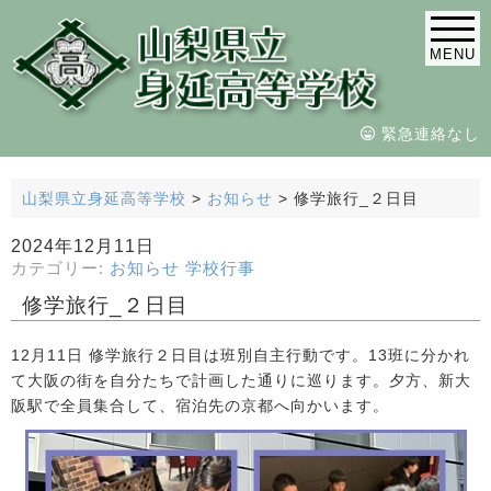
MENU
緊急連絡なし
山梨県立身延高等学校
>
お知らせ
>
修学旅行_２日目
2024年12月11日
カテゴリー:
お知らせ
学校行事
修学旅行_２日目
12月11日 修学旅行２日目は班別自主行動です。13班に分かれ
て大阪の街を自分たちで計画した通りに巡ります。夕方、新大
阪駅で全員集合して、宿泊先の京都へ向かいます。