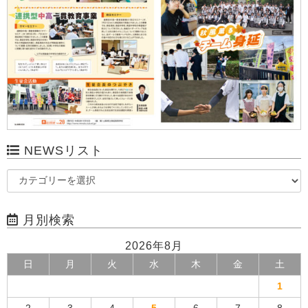
NEWSリスト
月別検索
2026年8月
日
月
火
水
木
金
土
1