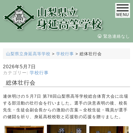
MENU
緊急連絡なし
山梨県立身延高等学校
>
学校行事
>
総体壮行会
2026年5月7日
カテゴリー:
学校行事
総体壮行会
連休明けの５月7日 第78回山梨県高等学校総合体育大会に出場
する部活動の壮行会を行いました。選手の決意表明の後、校長
先生・生徒会副会長からの激励の言葉～全校生徒・職員が選手
の健闘を祈り、身延高校校歌と応援歌の応援を贈りました。