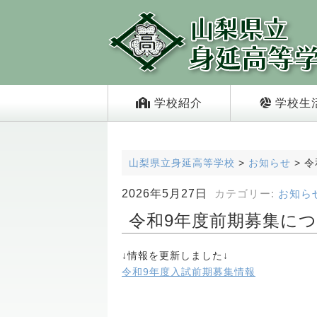
学校紹介
学校生
山梨県立身延高等学校
>
お知らせ
>
令
2026年5月27日
カテゴリー:
お知ら
令和9年度前期募集に
↓情報を更新しました↓
令和9年度入試前期募集情報