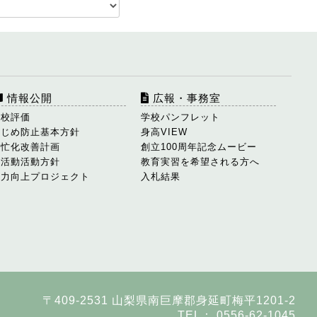
情報公開
広報・事務室
学校評価
学校パンフレット
いじめ防止基本方針
身高VIEW
多忙化改善計画
創立100周年記念ムービー
部活動活動方針
教育実習を希望される方へ
学力向上プロジェクト
入札結果
〒409-2531 山梨県南巨摩郡身延町梅平1201-2
TEL： 0556-62-1045