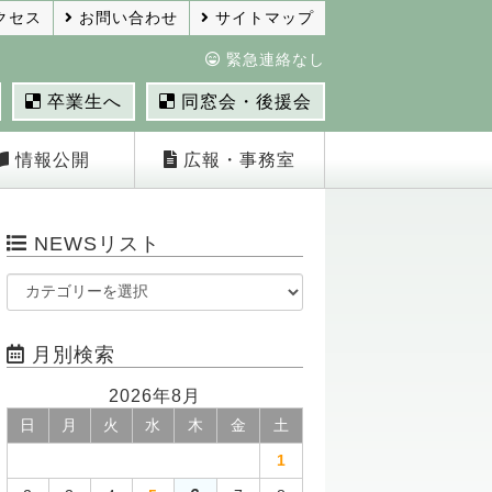
クセス
お問い合わせ
サイトマップ
緊急連絡なし
卒業生へ
同窓会・後援会
情報公開
広報・事務室
NEWSリスト
月別検索
2026年8月
日
月
火
水
木
金
土
1