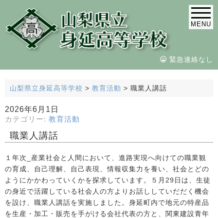
MENU
緊急連絡なし
山梨県立身延高等学校
>
教育活動
>
職業人講話
2026年6月1日
カテゴリー:
教育活動
職業人講話
１年次_産業社会と人間において、進路実現へ向けての職業観
の育成、自己理解、自己表現、情報収集力を養い、社会とどの
ようにかかわっていくかを探求しています。５月29日は、生徒
の身近で活躍している社会人の方よりお話ししていだだく機会
を設け、職業人講話を実施しました。身延町内で地元の特産品
を生産・加工・販売を手がける会社代表の方と、関東建設青年