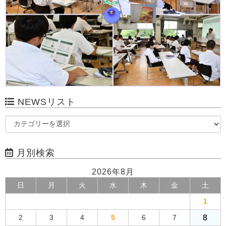
NEWSリスト
月別検索
2026年8月
日
月
火
水
木
金
土
1
8
2
3
4
5
6
7