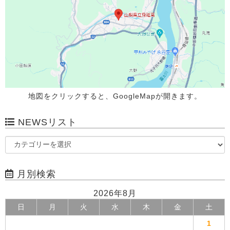
地図をクリックすると、GoogleMapが開きます。
NEWSリスト
月別検索
2026年8月
日
月
火
水
木
金
土
1