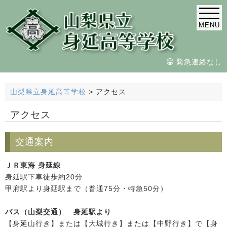
MENU
緊急連絡なし
山梨県立身延高等学校
>
アクセス
アクセス
交通案内
ＪＲ東海 身延線
身延駅下車徒歩約20分
甲府駅より身延駅まで（普通75分・特急50分）
バス（山梨交通） 身延駅より
【身延山行き】または【大城行き】または【中野行き】で【身