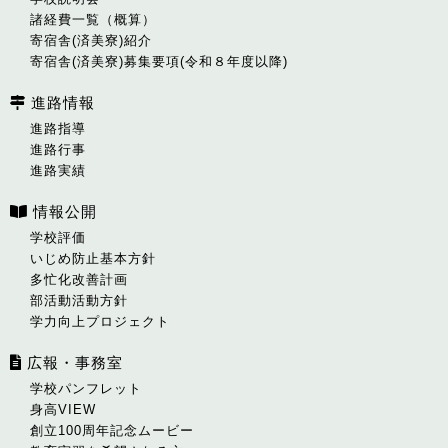
諸経費一覧（概算）
寄宿舎(済美寮)紹介
寄宿舎(済美寮)募集要項(令和８年度以降)
進路情報
進路指導
進路行事
進路実績
情報公開
学校評価
いじめ防止基本方針
多忙化改善計画
部活動活動方針
学力向上プロジェクト
広報・事務室
学校パンフレット
身高VIEW
創立100周年記念ムービー