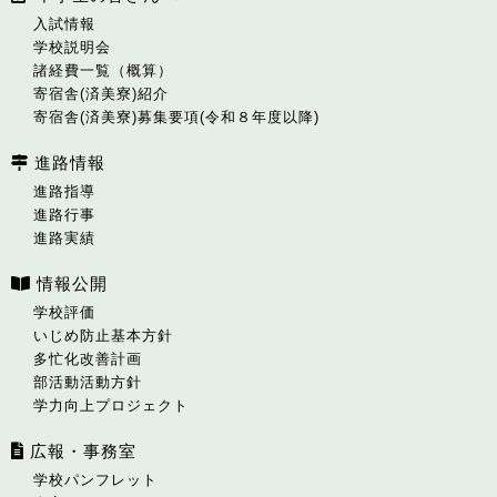
入試情報
学校説明会
諸経費一覧（概算）
寄宿舎(済美寮)紹介
寄宿舎(済美寮)募集要項(令和８年度以降)
進路情報
進路指導
進路行事
進路実績
情報公開
学校評価
いじめ防止基本方針
多忙化改善計画
部活動活動方針
学力向上プロジェクト
広報・事務室
学校パンフレット