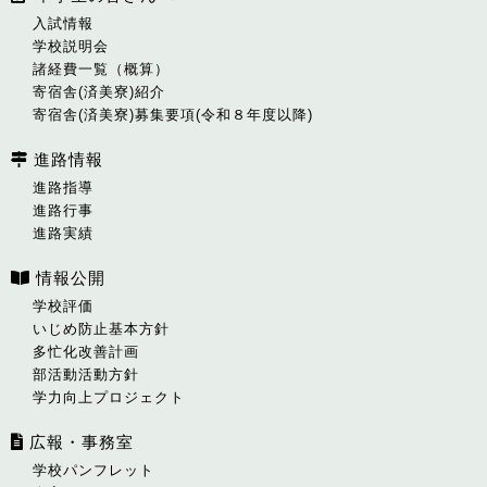
入試情報
学校説明会
諸経費一覧（概算）
寄宿舎(済美寮)紹介
寄宿舎(済美寮)募集要項(令和８年度以降)
進路情報
進路指導
進路行事
進路実績
情報公開
学校評価
いじめ防止基本方針
多忙化改善計画
部活動活動方針
学力向上プロジェクト
広報・事務室
学校パンフレット