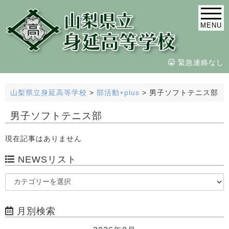
MENU
緊急連絡なし
山梨県立身延高等学校
>
部活動+plus
>
男子ソフトテニス部
男子ソフトテニス部
現在記事はありません
NEWSリスト
月別検索