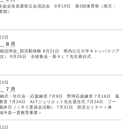
 生徒会役員選挙立会演説会 9月19日 第3回体育祭（雨天：
体育館）
月2日
＿８月
学校説明会_部活動体験 8月21日 県内公立大学キャンパスツア
年次） 8月25日 全校集会・新ＡＬＴ先生着任式
月2日
＿７月
校納式・壮行会・応援練習 7月9日 野球応援練習 7月16日 薬
教室 7月24日 ALTジュリエット先生退任式 7月24日 フー
最終日（ＪＲＣ委員会活動） 7月31日 防災セミナー＜身
地域中高一貫教育事業＞
月2日