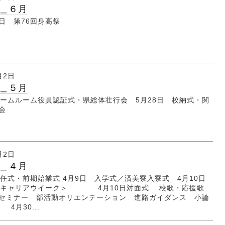
＿６月
6日 第76回身高祭
月2日
＿５月
ホームルーム役員認証式・県総体壮行会 5月28日 校納式・関
行会
月2日
＿４月
新任式・前期始業式 4月9日 入学式／済美寮入寮式 4月10日
 ＜キャリアウイーク＞ 4月10日対面式 校歌・応援歌
セミナー 部活動オリエンテーション 進路ガイダンス 小論
4月30...