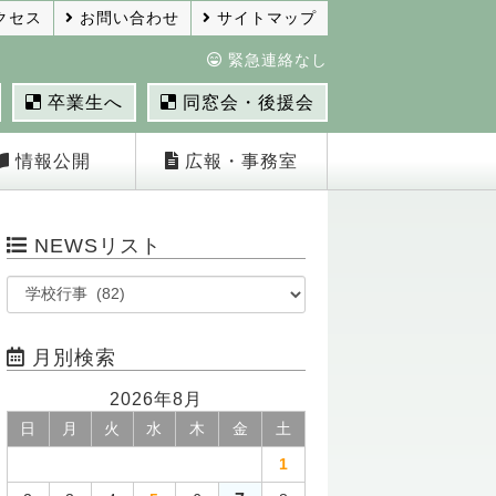
クセス
お問い合わせ
サイトマップ
緊急連絡なし
卒業生へ
同窓会・後援会
情報公開
広報・事務室
NEWSリスト
月別検索
2026年8月
日
月
火
水
木
金
土
1