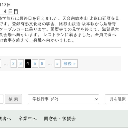
月13日
_４日目
日 修学旅行は最終日を迎えました。天台宗総本山 比叡山延暦寺見
です。登録有形文化財の駅舎、比叡山鉄道 坂本駅から延暦寺
ケーブルカーに乗ります。延暦寺での見学を終えて、滋賀県大
食会場へ向かいます。 レストランに着きました。全員で食べ
の食事を終えて、身延へ向かいました。
2
3
4
5
6
»
最後 »
...
...
護者へ
卒業生へ
同窓会・後援会