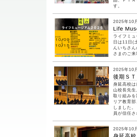
品、ＰＴＡ
す。
2025年10
Life Mu
ライフミュー
日は11日
んいちさん
さまのご
2025年10
後期ＳＴ
身延高校は
山校長先生
取り組みを
リア教育部
しました。
員が信任さ
2025年10
身延高校