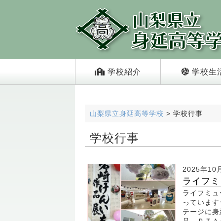
学校紹介
学校生
山梨県立身延高等学校
>
学校行事
学校行事
2025年10
ライフミ
ライフミュ
っています
テージに身