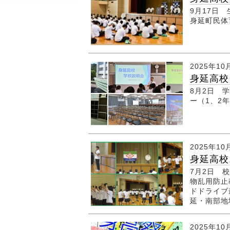
9月17日
身延町民
2025年10
身延高校
8月2日 
ー（1、2
2025年10
身延高校
7月2日 
物乱用防止
ドドライブ
延・南部
2025年10