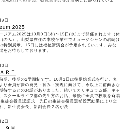
･地域の方々の作品、教職員作品等が所狭しと飾られていま
月9日
seum 2025
ジアム2025は10月9日(木)〜15日(水)まで開催されます（休
(土)のみ）。山梨県在住の本校卒業生でミュージシャンの岩崎け
の特別展示、15日には福祉講演会が予定されています。みな
来場をお待ちしております。
月3日
ＡＲＴ
前期、後期の2学期制です。10月1日は後期始業式を行い、丸
より全員が夢の発見・育み・実現に向けて、今以上に前向きな
期待するとのお話がありました。続いてカリキュラム部、キャ
、スクールライフ部の先生方のお話、最後に全員で校歌を斉唱
 生徒会役員認証式＿先日の生徒会役員選挙投票結果により全
れ、新生徒会長、新副会長２名が決...
月2日
＿９月