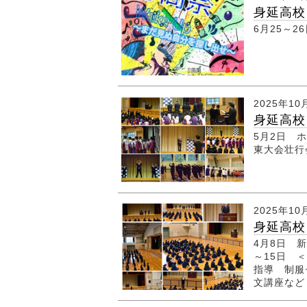
身延高校
6月25～2
2025年10
身延高校
5月2日 
東大会壮
2025年10
身延高校
4月8日 
～15日
指導 制服
文講座など 