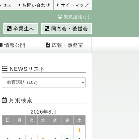
クセス
お問い合わせ
サイトマップ
緊急連絡なし
卒業生へ
同窓会・後援会
情報公開
広報・事務室
NEWSリスト
月別検索
2026年8月
日
月
火
水
木
金
土
1