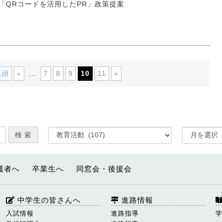
「QRコードを活用したPR」政策提案
先頭
«
7
8
9
10
11
»
...
護者へ
卒業生へ
同窓会・後援会
中学生の皆さんへ
進路情報
入試情報
進路指導