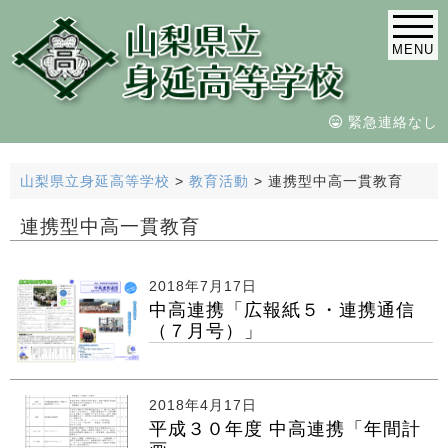
MENU
緊急連絡なし
山梨県立身延高等学校
>
教育活動
>
連携型中高一貫教育
連携型中高一貫教育
2018年7月17日
中高連携「広報紙５・連携通信
（７月号）」
2018年4月17日
平成３０年度 中高連携「年間計