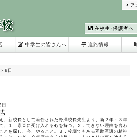
ア
在校生･保護者へ
活
中学生の皆さんへ
進路情報
>
8日
8日
式
え、新校長として着任された野澤校長先生より、新２年・３年
て、１．素直に受け入れる心を持つ。２．できない理由を言わ
ことを探し、今、やること。３．校訓でもある互助互譲の精神