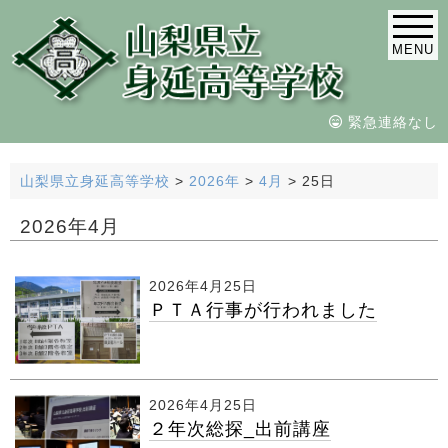
MENU
緊急連絡なし
山梨県立身延高等学校
>
2026年
>
4月
>
25日
2026年4月
2026年4月25日
ＰＴＡ行事が行われました
2026年4月25日
２年次総探_出前講座