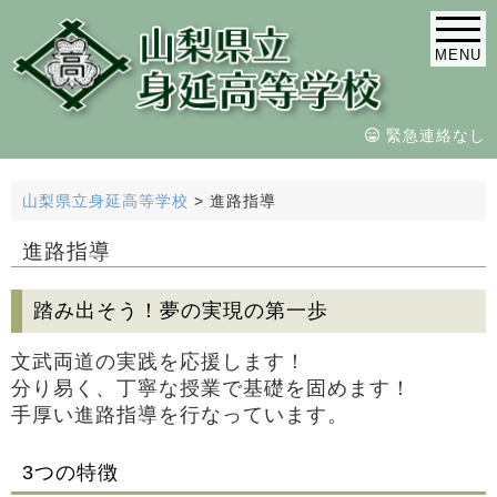
MENU
緊急連絡なし
山梨県立身延高等学校
>
進路指導
進路指導
踏み出そう！夢の実現の第一歩
文武両道の実践を応援します！
分り易く、丁寧な授業で基礎を固めます！
手厚い進路指導を行なっています。
3つの特徴