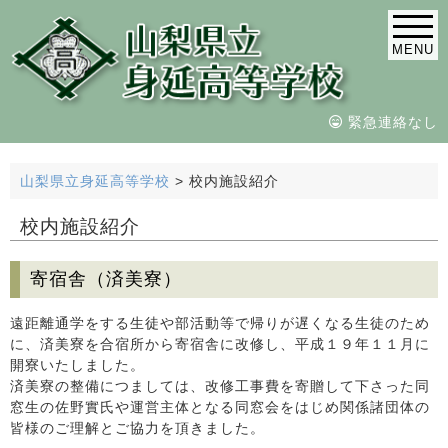
MENU
緊急連絡なし
山梨県立身延高等学校
>
校内施設紹介
校内施設紹介
寄宿舎（済美寮）
遠距離通学をする生徒や部活動等で帰りが遅くなる生徒のため
に、済美寮を合宿所から寄宿舎に改修し、平成１９年１１月に
開寮いたしました。
済美寮の整備につましては、改修工事費を寄贈して下さった同
窓生の佐野實氏や運営主体となる同窓会をはじめ関係諸団体の
皆様のご理解とご協力を頂きました。