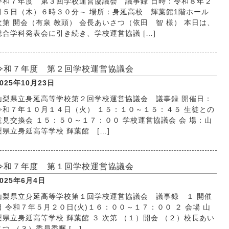
令和７年度 第３回学校運営協議会 議事録 日時：令和８年２
月５日（木）６時３０分～ 場所：身延高校 輝葉館1階ホール
次第 開会（有泉 教頭） 会長あいさつ（依田 智 様） 本日は、
総合学科発表会に引き続き、学校運営協議 […]
令和７年度 第２回学校運営協議会
2025年10月23日
山梨県立身延高等学校第２回学校運営協議会 議事録 開催日：
令和７年１０月１４日（火） １５：１０～１５：４５ 生徒との
意見交換会 １５：５０～１７：００ 学校運営協議会 会 場：山
梨県立身延高等学校 輝葉館 […]
令和７年度 第１回学校運営協議会
2025年6月4日
山梨県立身延高等学校第１回学校運営協議会 議事録 １ 開催
日 令和７年５月２０日(火)１６：００～１７：００ ２ 会場 山
梨県立身延高等学校 輝葉館 ３ 次第 （１）開会 （２）校長あい
さつ （３）委員委嘱 […]