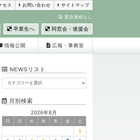
クセス
お問い合わせ
サイトマップ
緊急連絡なし
卒業生へ
同窓会・後援会
情報公開
広報・事務室
NEWSリスト
月別検索
2026年8月
日
月
火
水
木
金
土
1