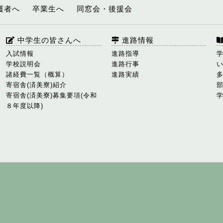
護者へ
卒業生へ
同窓会・後援会
中学生の皆さんへ
進路情報
入試情報
進路指導
学校説明会
進路行事
諸経費一覧（概算）
進路実績
寄宿舎(済美寮)紹介
寄宿舎(済美寮)募集要項(令和
８年度以降)