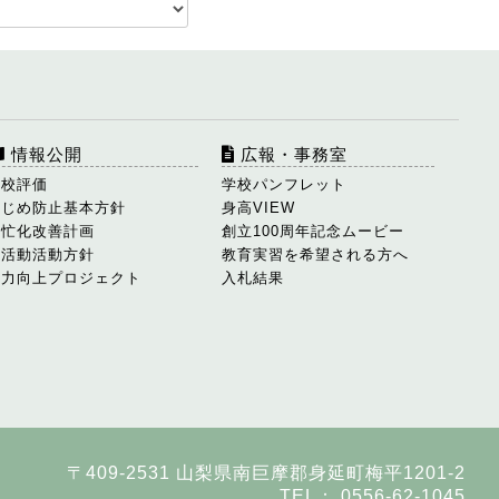
情報公開
広報・事務室
学校評価
学校パンフレット
いじめ防止基本方針
身高VIEW
多忙化改善計画
創立100周年記念ムービー
部活動活動方針
教育実習を希望される方へ
学力向上プロジェクト
入札結果
〒409-2531 山梨県南巨摩郡身延町梅平1201-2
TEL： 0556-62-1045