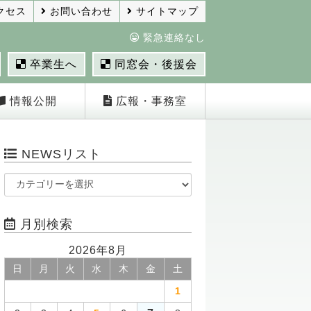
クセス
お問い合わせ
サイトマップ
緊急連絡なし
卒業生へ
同窓会・後援会
情報公開
広報・事務室
NEWSリスト
月別検索
2026年8月
日
月
火
水
木
金
土
1