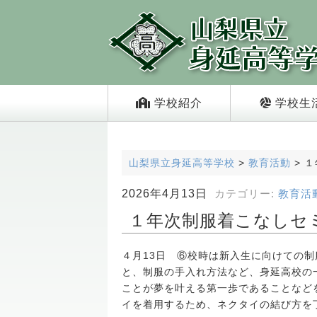
学校紹介
学校生
山梨県立身延高等学校
>
教育活動
>
１
2026年4月13日
カテゴリー:
教育活
１年次制服着こなしセ
４月13日 ⑥校時は新入生に向けての
と、制服の手入れ方法など、身延高校の
ことが夢を叶える第一歩であることなど
イを着用するため、ネクタイの結び方を