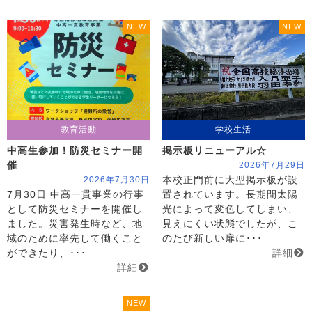
NEW
NEW
教育活動
学校生活
中高生参加！防災セミナー開
掲示板リニューアル☆
催
2026年7月29日
2026年7月30日
本校正門前に大型掲示板が設
7月30日 中高一貫事業の行事
置されています。長期間太陽
として防災セミナーを開催し
光によって変色してしまい、
ました。災害発生時など、地
見えにくい状態でしたが、こ
域のために率先して働くこと
のたび新しい扉に･･･
ができたり、･･･
詳細
詳細
NEW