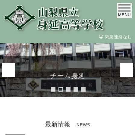
MENU
緊急連絡なし
チーム身延
令和4年 創立100周年を迎えました
歴史と伝統を胸に共に更なる前進
新しいページの第１歩
最新情報
NEWS