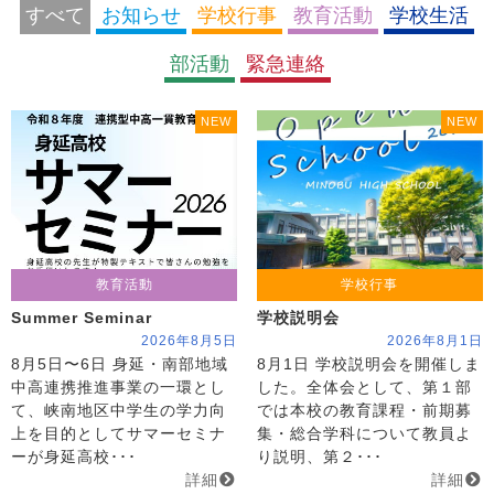
すべて
お知らせ
学校行事
教育活動
学校生活
部活動
緊急連絡
NEW
NEW
教育活動
学校行事
Summer Seminar
学校説明会
2026年8月5日
2026年8月1日
8月5日〜6日 身延・南部地域
8月1日 学校説明会を開催しま
中高連携推進事業の一環とし
した。全体会として、第１部
て、峡南地区中学生の学力向
では本校の教育課程・前期募
上を目的としてサマーセミナ
集・総合学科について教員よ
ーが身延高校･･･
り説明、第２･･･
詳細
詳細