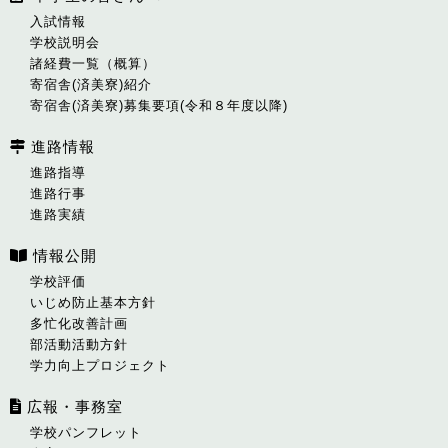
入試情報
学校説明会
諸経費一覧（概算）
寄宿舎(済美寮)紹介
寄宿舎(済美寮)募集要項(令和８年度以降)
進路情報
進路指導
進路行事
進路実績
情報公開
学校評価
いじめ防止基本方針
多忙化改善計画
部活動活動方針
学力向上プロジェクト
広報・事務室
学校パンフレット