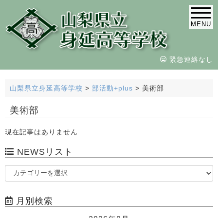
MENU
緊急連絡なし
山梨県立身延高等学校
>
部活動+plus
>
美術部
美術部
現在記事はありません
NEWSリスト
月別検索