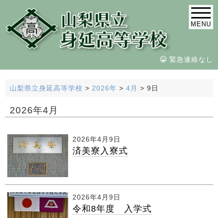
MENU
緊急連絡なし
山梨県立身延高等学校
>
2026年
>
4月
>
9日
2026年4月
2026年4月9日
済美寮入寮式
2026年4月9日
令和8年度 入学式