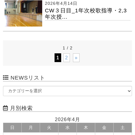
2026年4月14日
CW３日目_1年次校歌指導・2,3
年次授...
1 / 2
1
2
»
NEWSリスト
月別検索
2026年4月
日
月
火
水
木
金
土