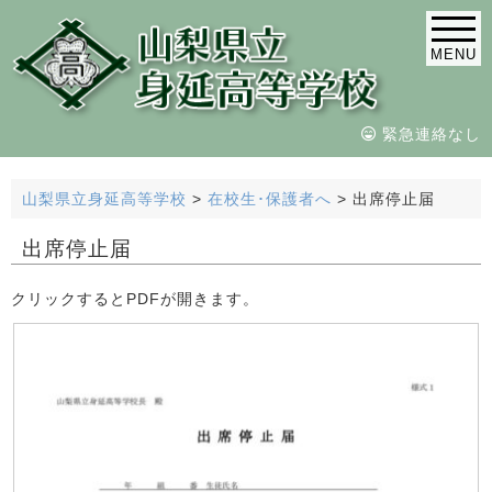
MENU
緊急連絡なし
山梨県立身延高等学校
>
在校生･保護者へ
>
出席停止届
出席停止届
クリックするとPDFが開きます。